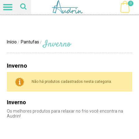
0
Inverno
Início
Pantufas
/
/
Inverno
Não há produtos cadastrados nesta categoria.
Inverno
Os melhores produtos para relaxar no frio você encontra na
Audrin!