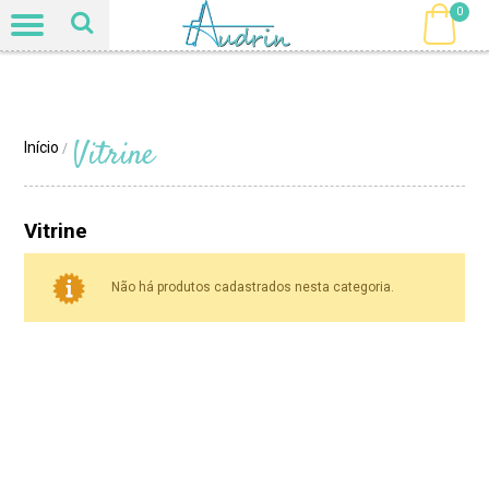
0
Vitrine
Início
/
Vitrine
Não há produtos cadastrados nesta categoria.